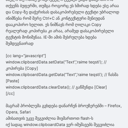
თქვენს ბუფერში, თუმცა როგორც ეს ხშირად ხდება ესე არაა
და Copy-ზე დაჭერისას დასაკოპირებელი ტექსტი უბრალოდ
ინიშნება რომ მერე Ctrl+C ან კონტექსტური მენიუდან
დააკოპირო ხელით. ეს ნიშნავს რომ ღილაკი Copy
რეალურად კოპირება კი არაა, არამედ დასაკოპირებელი
ტექსტის მონიშვნაა.
IE-ში ამის შესრულება ხდება
შემდეგნაირად
[cc lang=”javascript”]
window.clipboardData.setData(“Text”,’raime teqsti’); //
კოპირება [Copy]
window.clipboardData.getData(“Text”,’raime teqsti’); // ჩასმა
[Paste]
window.clipboardData.clearData(); // გაწმენდა [Clear]
[/cc]
მაგრამ პრობლემა გვხდება დანარჩენ ბროუზერებში – Firefox,
Opera, Safari
ამისათვის უკვე შეგვიძლია მივმართოთ flash-ს
იქ სადაც window.clipboardData ვერ იმუშავებს შეგვიძლია