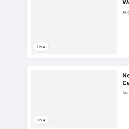
We
Aug
Linux
Ne
C
Aug
Linux