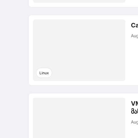
Ca
Aug
Linux
VM
მა
Aug