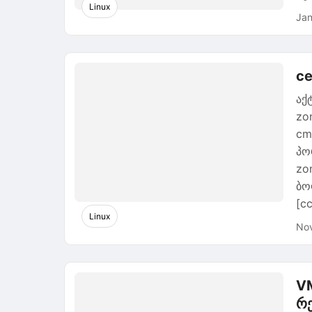
Linux
Jan
ce
აქ
zo
cm
პო
zo
ბო
[cc
Linux
Nov
VM
რ