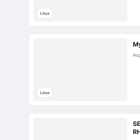
Linux
My
Aug
Linux
SE
RH