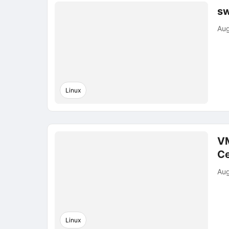
sw
Aug
Linux
V
Ce
Aug
Linux