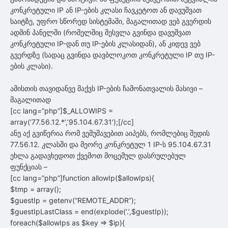
კონკრეტული IP ან IP-ების კლასი ჩავკეტოთ ან დავუშვათ
საიტზე, უფრო სწორედ სისტემაში, მაგალითად ვებ გვერდის
ადმინ პანელში (რომელშიც შესვლა გვინდა დავუშვათ
კონკრეტული IP-დან თუ IP-ების კლასიდან), ან კიდევ ვებ
გვერდზე (სადაც გვინდა დავბლოკოთ კონკრეტული IP თუ IP-
ების კლასი).
ამისთის თავიდანვე მაქვს IP-ების ჩამონათვალის მასივი –
მაგალითად
[cc lang=”php”]$_ALLOWIPS =
array(‘77.56.12.*’,’95.104.67.31′);[/cc]
ანუ აქ გვიწერია რომ ვემუშავებით აიპებს, რომლებიც შედის
77.56.12. კლასში და მეორე კონკრეტულ 1 IP-ს 95.104.67.31
ეხლა გადავხედოთ ქვემოთ მოცემულ დასრულებულ
ფუნქციას –
[cc lang=”php”]function allowIp($allowIps){
$tmp = array();
$guestIp = getenv(“REMOTE_ADDR”);
$guestIpLastClass = end(explode(‘.’,$guestIp));
foreach($allowIps as $key => $ip){