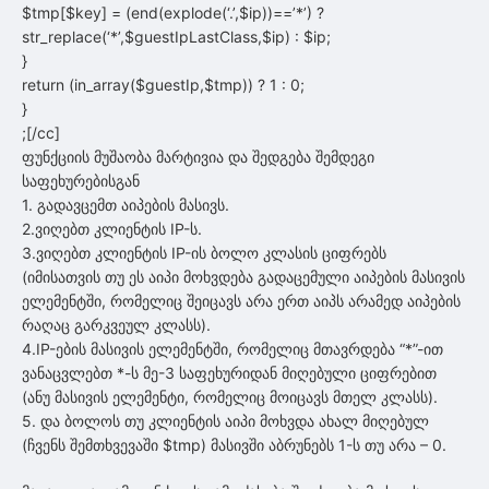
$tmp[$key] = (end(explode(‘.’,$ip))==’*’) ?
str_replace(‘*’,$guestIpLastClass,$ip) : $ip;
}
return (in_array($guestIp,$tmp)) ? 1 : 0;
}
;[/cc]
ფუნქციის მუშაობა მარტივია და შედგება შემდეგი
საფეხურებისგან
1. გადავცემთ აიპების მასივს.
2.ვიღებთ კლიენტის IP-ს.
3.ვიღებთ კლიენტის IP-ის ბოლო კლასის ციფრებს
(იმისათვის თუ ეს აიპი მოხვდება გადაცემული აიპების მასივის
ელემენტში, რომელიც შეიცავს არა ერთ აიპს არამედ აიპების
რაღაც გარკვეულ კლასს).
4.IP-ების მასივის ელემენტში, რომელიც მთავრდება “*”-ით
ვანაცვლებთ *-ს მე-3 საფეხურიდან მიღებული ციფრებით
(ანუ მასივის ელემენტი, რომელიც მოიცავს მთელ კლასს).
5. და ბოლოს თუ კლიენტის აიპი მოხვდა ახალ მიღებულ
(ჩვენს შემთხვევაში $tmp) მასივში აბრუნებს 1-ს თუ არა – 0.