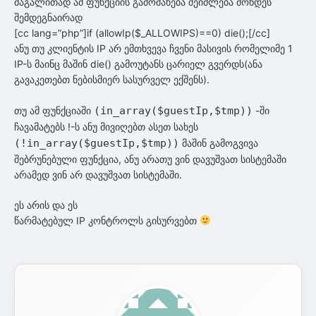
მაგალითად ამ ფუნქციის გამოძახება შეიძლება მოხდეს
შემდეგნაირად
[cc lang=”php”]if (allowIp($_ALLOWIPS)==0) die();[/cc]
ანუ თუ კლიენტის IP არ ემთხვევა ჩვენი მასივის რომელიმე 1
IP-ს მაინც მაშინ die() გამოუტანს ცარიელ გვერდს(ანა
გავაკეთებთ ნებისმიერ სასურველ ექშენს).
თუ ამ ფუნქციაში
(in_array($guestIp,$tmp))
-ში
ჩავამატებს !-ს ანუ მივიღებთ ასეთ სახეს
(!in_array($guestIp,$tmp))
მაშინ გამოგვივა
შებრუნებული ფუნქცია, ანუ არათუ ვინ დავუშვათ სისტემაში
არამედ ვინ არ დავუშვათ სისტემაში.
ეს არის და ეს
წარმატებულ IP კონტროლს გისურვებთ