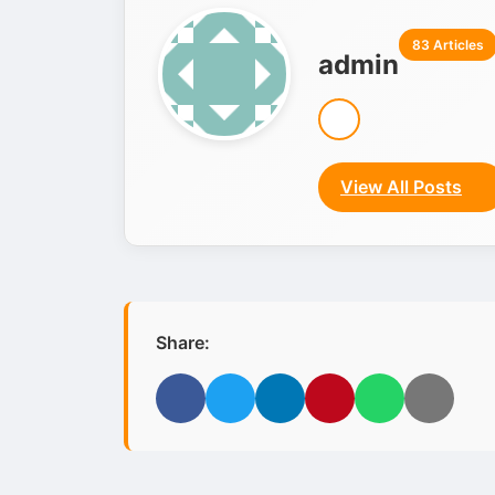
83 Articles
admin
View All Posts
Share:
Facebook
Twitter
LinkedIn
Pinterest
WhatsApp
Email