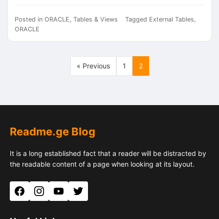
Posted in
ORACLE
,
Tables & Views
Tagged
External Tables
,
ORACLE
« Previous
1
2
Readme.ge Blog
It is a long established fact that a reader will be distracted by
the readable content of a page when looking at its layout.
Facebook
Instagram
YouTube
Twitter