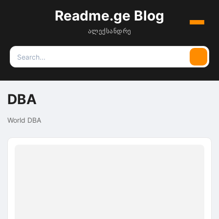
Readme.ge Blog
Menu
ალექსანდრე
Search
Searc
for:
DBA
World DBA