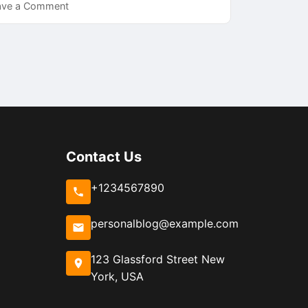
on
ave a Comment
CSF-
ის
გამართვა
CentOS
7-
ზე
Contact Us
+1234567890
personalblog@example.com
123 Glassford Street New
York, USA