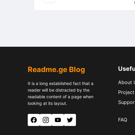
Readme.ge Blog
Usefu
About 
It is a long established fact that a
reader will be distracted by the
Project
readable content of a page when
Suppor
looking at its layout.
FAQ
Facebook
Instagram
YouTube
Twitter