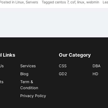
Posted in
Linux
,
Servers
Tagged
centos 7
,
csf
,
linux
,
webmin
Le
l Links
Our Category
Us
Services
CSS
DBA
Blog
GD2
HD
ts
Term &
Condition
Privacy Policy