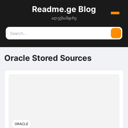
Readme.ge Blog
Menu
ალექსანდრე
Search
Searc
for:
Oracle Stored Sources
ORACLE