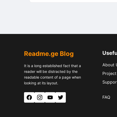
Readme.ge Blog
Usefu
About 
It is a long established fact that a
reader will be distracted by the
Project
readable content of a page when
Suppor
looking at its layout.
FAQ
Facebook
Instagram
YouTube
Twitter