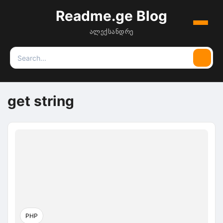
Readme.ge Blog
Menu
ალექსანდრე
Search
Searc
for:
get string
PHP