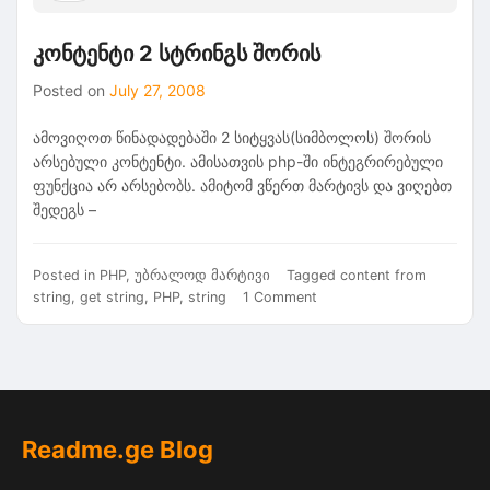
კონტენტი 2 სტრინგს შორის
Posted on
July 27, 2008
ამოვიღოთ წინადადებაში 2 სიტყვას(სიმბოლოს) შორის
არსებული კონტენტი. ამისათვის php-ში ინტეგრირებული
ფუნქცია არ არსებობს. ამიტომ ვწერთ მარტივს და ვიღებთ
შედეგს –
Posted in
PHP
,
უბრალოდ მარტივი
Tagged
content from
on
string
,
get string
,
PHP
,
string
1 Comment
კონტენტი
2
სტრინგს
შორის
Readme.ge Blog