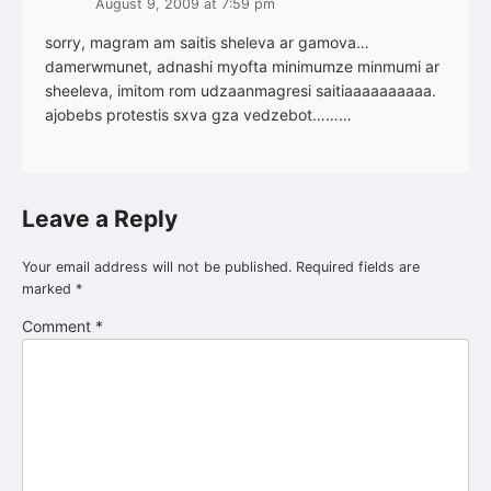
August 9, 2009 at 7:59 pm
sorry, magram am saitis sheleva ar gamova…
damerwmunet, adnashi myofta minimumze minmumi ar
sheeleva, imitom rom udzaanmagresi saitiaaaaaaaaaa.
ajobebs protestis sxva gza vedzebot………
Leave a Reply
Your email address will not be published.
Required fields are
marked
*
Comment
*